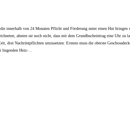
die innerhalb von 24 Monaten Pflicht und Förderung unter einen Hut bringen 
chneten, ahnten sie noch nicht, dass mit dem Grundbuch­eintrag eine Uhr zu l
it, drei Nachrüst­pflichten umzusetzen: Erstens muss die oberste Geschossdec
ei liegenden Heiz-…